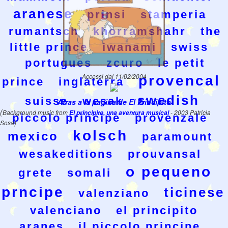
aranese
prinsi
stamperia
rumantsch
khorramshahr
the
little prince
iwanami
swiss
portugues
zcuro
le petit
Accessi dal 11/02/2004
provencal
prince
inglaterra
swedish
suisse
wesak
Atras a la pagina de El Principito
(
Background music from
El principito, una aventura musical
- 2003 Patricia
piccolo principe
provenzale
Sosa)
kolsch
mexico
paramount
wesakeditions
prouvansal
o pequeno
grete
somali
prncipe
ticinese
valenziano
valenciano
el principito
aranes
il piccolo principe