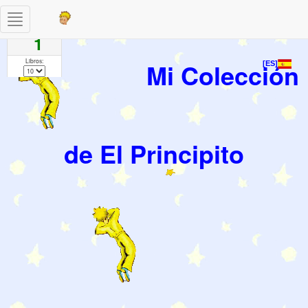
Toggle
Paginas
navigation
1
Libros:
Mi Colección
[ES]
de El Principito