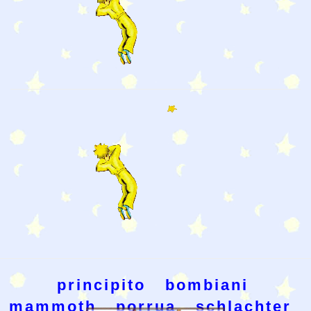
principito
bombiani
mammoth
porrua
schlachter