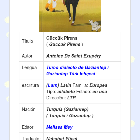
Güccük Pirens
Título
(
Guccuk Pirens
)
Autor
Antoine De Saint Exupéry
Lengua
Turco dialecto de Gaziantep /
Gaziantep Türk lehçesi
escritura
(
Latn
) Latin
Familia:
Europea
Tipo:
alfabeto
Estado:
en uso
Direcciòn:
LTR
Nación
Turquía (Gaziantep)
( Turquía / Gaziantep )
Editor
Melissa Mey
Traductor
Nebahat Yücel