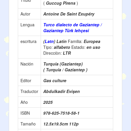
Título
(
Guccug Pirens
)
Autor
Antoine De Saint Exupéry
Lengua
Turco dialecto de Gaziantep /
Gaziantep Türk lehçesi
escritura
(
Latn
) Latin
Familia:
Europea
Tipo:
alfabeto
Estado:
en uso
Direcciòn:
LTR
Nación
Turquía (Gaziantep)
( Turquía / Gaziantep )
Editor
Gas culture
Traductor
Abdulkadir Evişen
Año
2025
ISBN
978-625-7518-58-1
Tamaño
12.5x19.5cm 112p