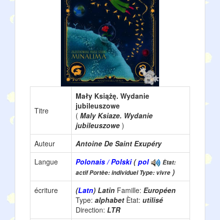
Mały Książę. Wydanie
jubileuszowe
Titre
(
Maly Ksiaze. Wydanie
jubileuszowe
)
Auteur
Antoine De Saint Exupéry
Langue
Polonais / Polski
(
pol
Ètat:
)
actif Portèe: individuel Type: vivre
écriture
(
Latn
) Latin
Famille:
Européen
Type:
alphabet
Ètat:
utilisé
Direction:
LTR