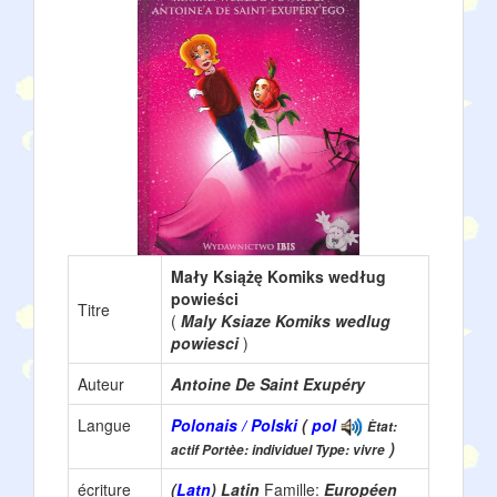
Mały Książę Komiks według
powieści
Titre
(
Maly Ksiaze Komiks wedlug
powiesci
)
Auteur
Antoine De Saint Exupéry
Langue
Polonais / Polski
(
pol
Ètat:
)
actif Portèe: individuel Type: vivre
écriture
(
Latn
) Latin
Famille:
Européen