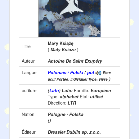
Mały Książę
Titre
(
Maly Ksiaze
)
Auteur
Antoine De Saint Exupéry
Langue
Polonais / Polski
(
pol
Ètat:
)
actif Portèe: individuel Type: vivre
écriture
(
Latn
) Latin
Famille:
Européen
Type:
alphabet
Ètat:
utilisé
Direction:
LTR
Nation
Pologne / Polska
()
Éditeur
Dressler Dublin sp. z.o.o.