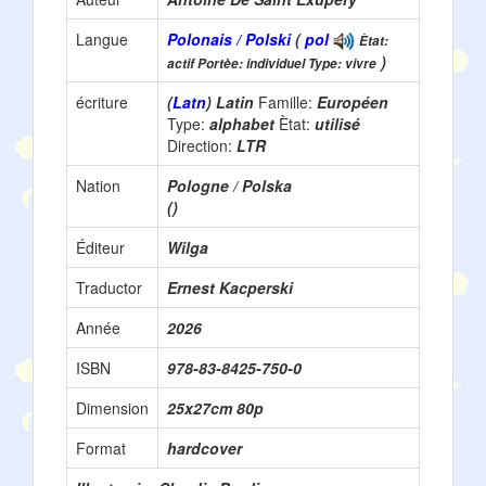
Langue
Polonais / Polski
(
pol
Ètat:
)
actif Portèe: individuel Type: vivre
écriture
(
Latn
) Latin
Famille:
Européen
Type:
alphabet
Ètat:
utilisé
Direction:
LTR
Nation
Pologne / Polska
()
Éditeur
Wilga
Traductor
Ernest Kacperski
Année
2026
ISBN
978-83-8425-750-0
Dimension
25x27cm 80p
Format
hardcover