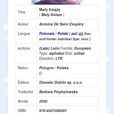
Mały Książę
Titre
(
Maly Ksiaze
)
Auteur
Antoine De Saint Exupéry
Langue
Polonais / Polski
(
pol
Ètat:
)
actif Portèe: individuel Type: vivre
écriture
(
Latn
) Latin
Famille:
Européen
Type:
alphabet
Ètat:
utilisé
Direction:
LTR
Nation
Pologne / Polska
()
Éditeur
Dressier Dublin sp. z.o.o.
Traductor
Barbara Przybylowska
Année
2020
ISBN
978-8327499301