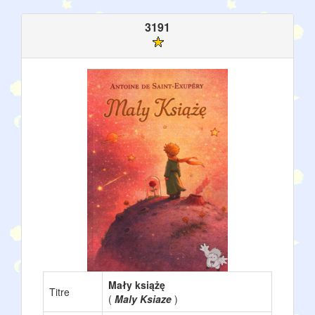
3191
Mały książę
Titre
(
Maly Ksiaze
)