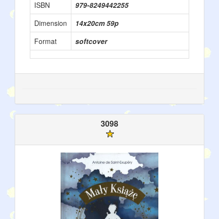
ISBN
979-8249442255
Dimension
14x20cm 59p
Format
softcover
3098