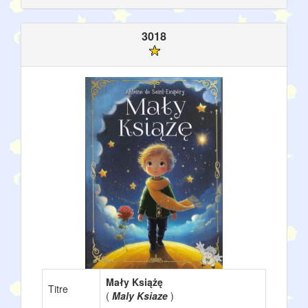
3018
Mały Książę
Titre
(
Maly Ksiaze
)