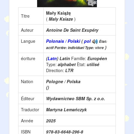
Mały Książę
Titre
(
Maly Ksiaze
)
Auteur
Antoine De Saint Exupéry
Langue
Polonais / Polski
(
pol
Ètat:
)
actif Portèe: individuel Type: vivre
écriture
(
Latn
) Latin
Famille:
Européen
Type:
alphabet
Ètat:
utilisé
Direction:
LTR
Nation
Pologne / Polska
()
Éditeur
Wydawnictwo SBM Sp. z o.o.
Traductor
Martyna Lemańczyk
Année
2025
ISBN
978-83-6648-296-8