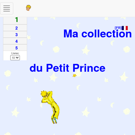
Toggle
Pages
navigation
1
2
Ma collection
[FR]
3
4
5
Livres:
du Petit Prince