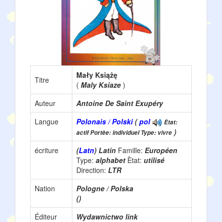
Mały Książę
Titre
(
Maly Ksiaze
)
Auteur
Antoine De Saint Exupéry
Langue
Polonais / Polski
(
pol
Ètat:
)
actif Portèe: individuel Type: vivre
écriture
(
Latn
) Latin
Famille:
Européen
Type:
alphabet
Ètat:
utilisé
Direction:
LTR
Nation
Pologne / Polska
()
Éditeur
Wydawnictwo link