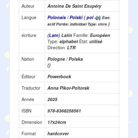
Auteur
Antoine De Saint Exupéry
Langue
Polonais / Polski
(
pol
Ètat:
)
actif Portèe: individuel Type: vivre
écriture
(
Latn
) Latin
Famille:
Européen
Type:
alphabet
Ètat:
utilisé
Direction:
LTR
Nation
Pologne / Polska
()
Éditeur
Powerbook
Traductor
Anna Pikor-Poltorak
Année
2025
ISBN
978-8368258561
Dimension
17x24cm
Format
hardcover