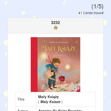
(1/5)
41 Livres trouvé
3232
Mały Książę
Titre
(
Maly Ksiaze
)
Auteur
Antoine De Saint Exupéry