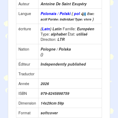
Auteur
Antoine De Saint Exupéry
Langue
Polonais / Polski
(
pol
Ètat:
)
actif Portèe: individuel Type: vivre
écriture
(
Latn
) Latin
Famille:
Européen
Type:
alphabet
Ètat:
utilisé
Direction:
LTR
Nation
Pologne / Polska
()
Éditeur
‎Independently published
Traductor
Année
2026
ISBN
979-8245898759
Dimension
14x29cm 59p
Format
softcover