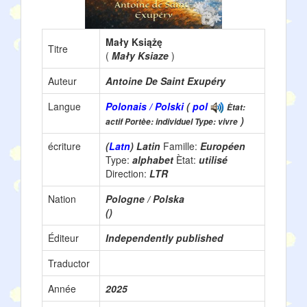
Mały Książę
Titre
(
Mały Ksiaze
)
Auteur
Antoine De Saint Exupéry
Langue
Polonais / Polski
(
pol
Ètat:
)
actif Portèe: individuel Type: vivre
écriture
(
Latn
) Latin
Famille:
Européen
Type:
alphabet
Ètat:
utilisé
Direction:
LTR
Nation
Pologne / Polska
()
Éditeur
Independently published
Traductor
Année
2025