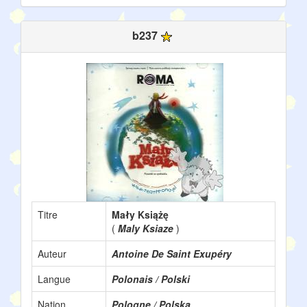
b237
Titre
Mały Książę
(
Maly Ksiaze
)
Auteur
Antoine De Saint Exupéry
Langue
Polonais / Polski
Nation
Pologne / Polska