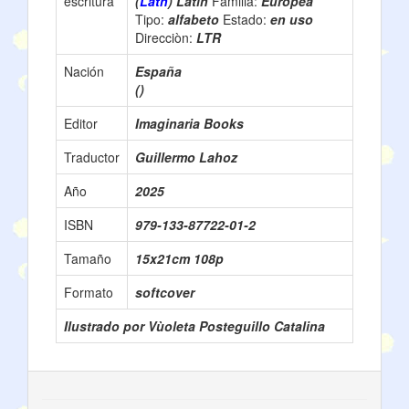
escritura
(
Latn
) Latin
Familia:
Europea
Tipo:
alfabeto
Estado:
en uso
Direcciòn:
LTR
Nación
España
()
Editor
Imaginaria Books
Traductor
Guillermo Lahoz
Año
2025
ISBN
979-133-87722-01-2
Tamaño
15x21cm 108p
Formato
softcover
Ilustrado por Vùoleta Posteguillo Catalina