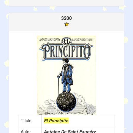
3200
Título
El Principito
Autor
Antoine De Saint Exupéry