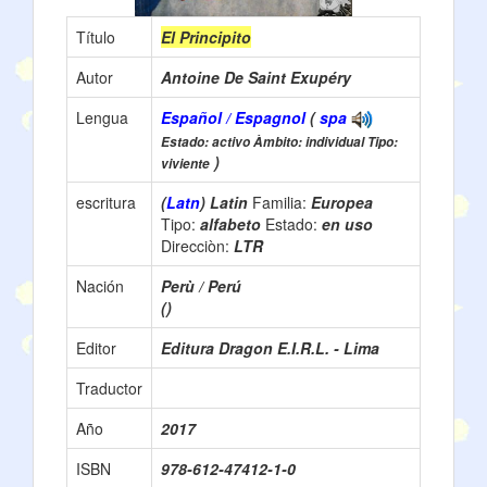
Título
El Principito
Autor
Antoine De Saint Exupéry
Lengua
Español / Espagnol
(
spa
Estado: activo Àmbito: individual Tipo:
)
viviente
escritura
(
Latn
) Latin
Familia:
Europea
Tipo:
alfabeto
Estado:
en uso
Direcciòn:
LTR
Nación
Perù / Perú
()
Editor
Editura Dragon E.I.R.L. - Lima
Traductor
Año
2017
ISBN
978-612-47412-1-0