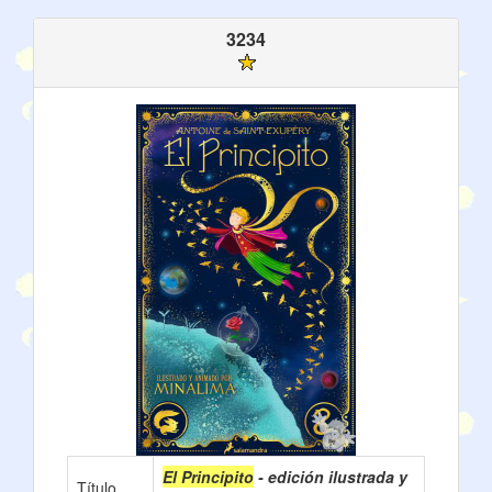
3234
El Principito
- edición ilustrada y
Título