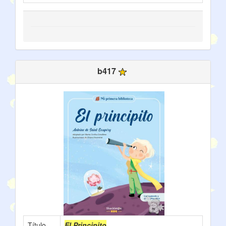
b417
Título
El Principito