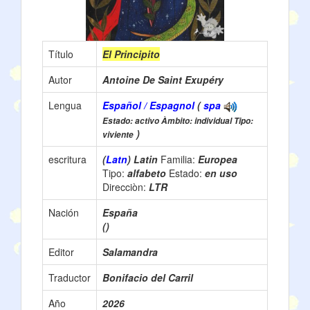
Título
El Principito
Autor
Antoine De Saint Exupéry
Lengua
Español / Espagnol
(
spa
Estado: activo Àmbito: individual Tipo:
)
viviente
escritura
(
Latn
) Latin
Familia:
Europea
Tipo:
alfabeto
Estado:
en uso
Direcciòn:
LTR
Nación
España
()
Editor
Salamandra
Traductor
Bonifacio del Carril
Año
2026