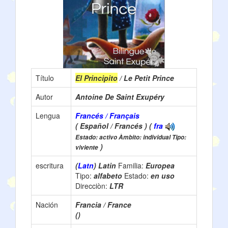
Título
El Principito
/ Le Petit Prince
Autor
Antoine De Saint Exupéry
Lengua
Francés / Français
( Español / Francés ) (
fra
Estado: activo Àmbito: individual Tipo:
)
viviente
escritura
(
Latn
) Latin
Familia:
Europea
Tipo:
alfabeto
Estado:
en uso
Direcciòn:
LTR
Nación
Francia / France
()