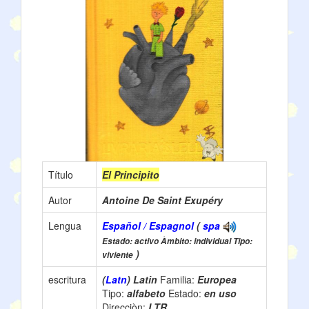
Título
El Principito
Autor
Antoine De Saint Exupéry
Lengua
Español / Espagnol
(
spa
Estado: activo Àmbito: individual Tipo:
)
viviente
escritura
(
Latn
) Latin
Familia:
Europea
Tipo:
alfabeto
Estado:
en uso
Direcciòn:
LTR