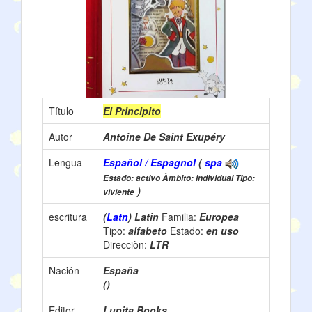
Título
El Principito
Autor
Antoine De Saint Exupéry
Lengua
Español / Espagnol
(
spa
Estado: activo Àmbito: individual Tipo:
)
viviente
escritura
(
Latn
) Latin
Familia:
Europea
Tipo:
alfabeto
Estado:
en uso
Direcciòn:
LTR
Nación
España
()
Editor
Lupita Books