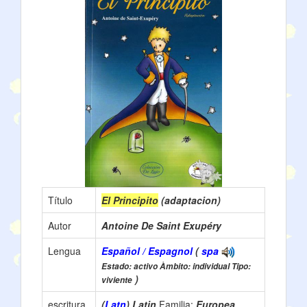
Título
El Principito
(adaptacion)
Autor
Antoine De Saint Exupéry
Lengua
Español / Espagnol
(
spa
Estado: activo Àmbito: individual Tipo:
)
viviente
escritura
(
Latn
) Latin
Familia:
Europea