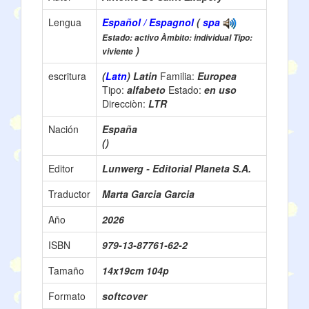
Lengua
Español / Espagnol
(
spa
Estado: activo Àmbito: individual Tipo:
)
viviente
escritura
(
Latn
) Latin
Familia:
Europea
Tipo:
alfabeto
Estado:
en uso
Direcciòn:
LTR
Nación
España
()
Editor
Lunwerg - Editorial Planeta S.A.
Traductor
Marta Garcia Garcia
Año
2026
ISBN
979-13-87761-62-2
Tamaño
14x19cm 104p
Formato
softcover