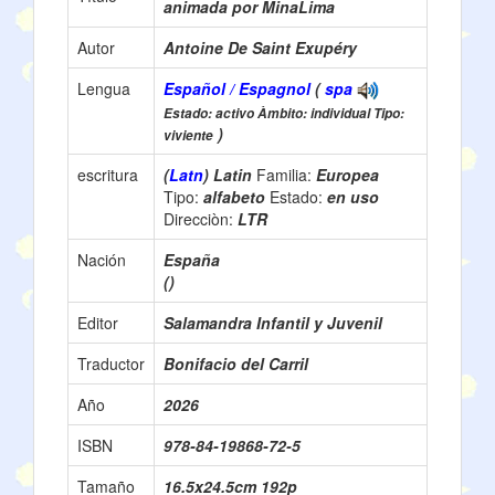
animada por MinaLima
Autor
Antoine De Saint Exupéry
Lengua
Español / Espagnol
(
spa
Estado: activo Àmbito: individual Tipo:
)
viviente
escritura
(
Latn
) Latin
Familia:
Europea
Tipo:
alfabeto
Estado:
en uso
Direcciòn:
LTR
Nación
España
()
Editor
Salamandra Infantil y Juvenil
Traductor
Bonifacio del Carril
Año
2026
ISBN
978-84-19868-72-5
Tamaño
16.5x24.5cm 192p