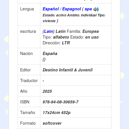
Lengua
Español / Espagnol
(
spa
Estado: activo Àmbito: individual Tipo:
)
viviente
escritura
(
Latn
) Latin
Familia:
Europea
Tipo:
alfabeto
Estado:
en uso
Direcciòn:
LTR
Nación
España
()
Editor
Destino Infantil & Juvenil
Traductor
-
Año
2025
ISBN
978-84-08-30659-7
Tamaño
17x24cm 452p
Formato
softcover