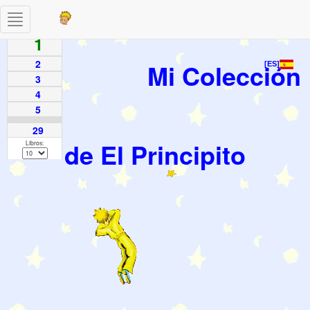
Toggle
Paginas
navigation
1
2
Mi Colección
[ES]
3
4
5
29
de El Principito
Libros: