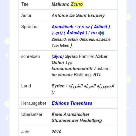
Titel
Malkuno
Zcuro
Autor
Antoine De Saint Exupéry
Sprache
Aramäisch / ארמית ( Arāmît )-
ܐܪܡܝܐ ( Ārāmāyâ )
(
tru
Zustand: acktiv Umkreis: einzelne
)
Typ: leben
schreiben
(
Syrc
) Syriac
Familie:
Naher
Osten
Typ:
konsonantenschrift
Zustand:
im einsatz
Richtung:
RTL
Land
Syrien / الجمهوريّة العربيّة السّوريّة
()
Herausgeber
Editions Tintenfass
Übersetzer
Kreis Aramäischer
Studierender Heidelberg
Jahr
2010