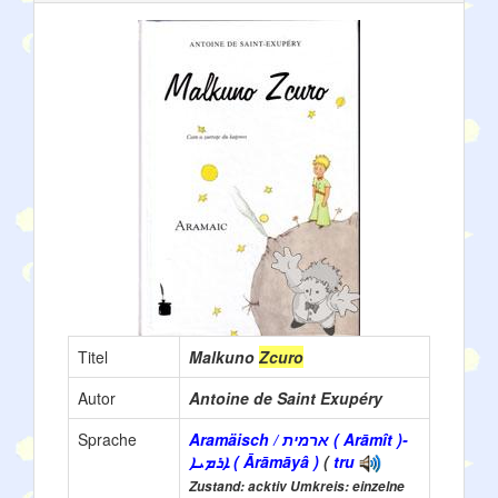
Titel
Malkuno
Zcuro
Autor
Antoine de Saint Exupéry
Sprache
Aramäisch / ארמית ( Arāmît )-
ܐܪܡܝܐ ( Ārāmāyâ )
(
tru
Zustand: acktiv Umkreis: einzelne