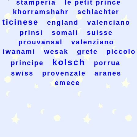
stamperia
le petit prince
khorramshahr
schlachter
ticinese
england
valenciano
prinsi
somali
suisse
prouvansal
valenziano
iwanami
wesak
grete
piccolo
kolsch
principe
porrua
swiss
provenzale
aranes
emece