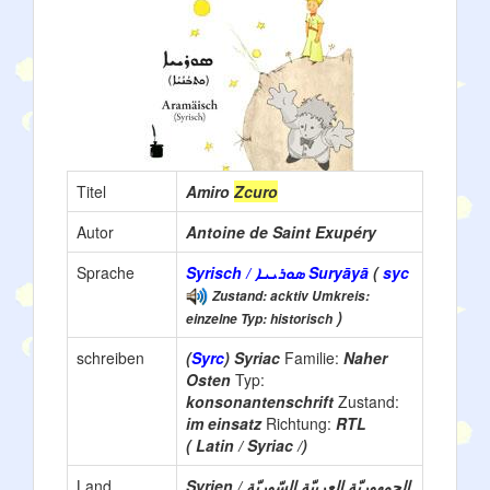
Titel
Amiro
Zcuro
Autor
Antoine de Saint Exupéry
Sprache
Syrisch / ܣܘܪܝܝܐ Suryāyā
(
syc
Zustand: acktiv Umkreis:
)
einzelne Typ: historisch
schreiben
(
Syrc
) Syriac
Familie:
Naher
Osten
Typ:
konsonantenschrift
Zustand:
im einsatz
Richtung:
RTL
( Latin / Syriac /)
Land
Syrien / الجمهوريّة العربيّة السّوريّة